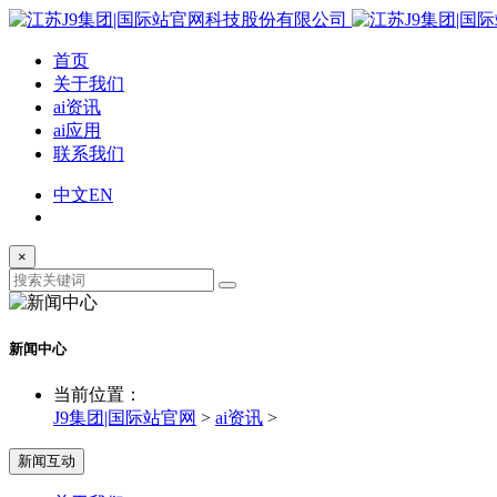
首页
关于我们
ai资讯
ai应用
联系我们
中文
EN
×
新闻中心
当前位置：
J9集团|国际站官网
>
ai资讯
>
新闻互动