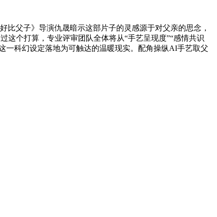
。《好比父子》导演仇晟暗示这部片子的灵感源于对父亲的思念，
过这个打算，专业评审团队全体将从“手艺呈现度”“感情共识
这一科幻设定落地为可触达的温暖现实。配角操纵AI手艺取父