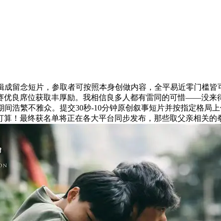
留念短片，参取者可按照本身创做内容，全平易近零门槛皆可参取
优良席位获取丰厚励。我相信良多人都有雷同的可惜——没来得及
间浩繁不雅众。提交30秒-10分钟原创叙事短片并按指定格局上
修复打算！最终获名单将正在各大平台同步发布，那些取父亲相关