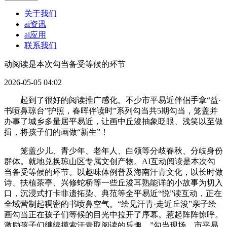
关于我们
ai资讯
ai应用
联系我们
动阅读是本次勾当备受等候的环节
2026-05-05 04:02
起到了很好的阅读推广感化。不少市平易近伴侣手拿“益·
书喷鼻琼台”护照，春晖伴读时”系列勾当共5期勾当，笼盖并
办事了城乡多量居平易近，让画中丘浚抽象眨眼、浅笑以至做
揖，将孩子们的画做“新生”！
笼盖少儿、青少年、老年人、白领等分歧春秋、分歧身份
群体。就地兑换琼山区专属文创产物。AI互动阅读是本次勾
当备受等候的环节。以趣味体例普及海南汗青文化，以长时做
诗、扶植茶亭、兴修蛇桥等一些丘浚耳熟能详的小故事为切入
口，沉浸式打卡非遗拓染、典范等全平易近“悦”读互动，正在
全域营制起稠密的书喷鼻空气。“绘见汗青·走近丘浚”亲子绘
画勾当正在孩子们等候的目光中拉开了序幕。惹起阵阵惊呼。
激励孩子们继续摸索汗青取阅读的乐趣。”勾当现场，市平易