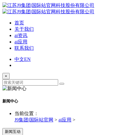
首页
关于我们
ai资讯
ai应用
联系我们
中文
EN
×
新闻中心
当前位置：
J9集团|国际站官网
>
ai应用
>
新闻互动