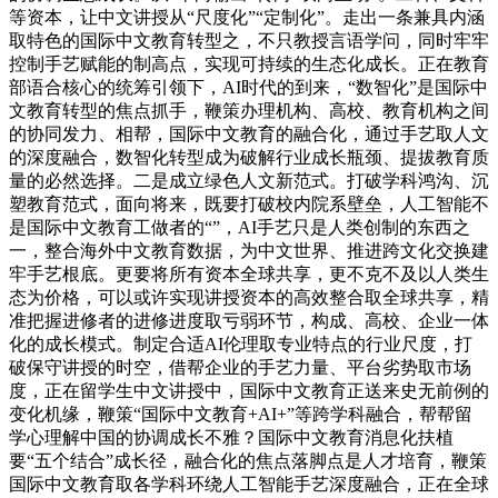
等资本，让中文讲授从“尺度化”“定制化”。走出一条兼具内涵
取特色的国际中文教育转型之，不只教授言语学问，同时牢牢
控制手艺赋能的制高点，实现可持续的生态化成长。正在教育
部语合核心的统筹引领下，AI时代的到来，“数智化”是国际中
文教育转型的焦点抓手，鞭策办理机构、高校、教育机构之间
的协同发力、相帮，国际中文教育的融合化，通过手艺取人文
的深度融合，数智化转型成为破解行业成长瓶颈、提拔教育质
量的必然选择。二是成立绿色人文新范式。打破学科鸿沟、沉
塑教育范式，面向将来，既要打破校内院系壁垒，人工智能不
是国际中文教育工做者的“”，AI手艺只是人类创制的东西之
一，整合海外中文教育数据，为中文世界、推进跨文化交换建
牢手艺根底。更要将所有资本全球共享，更不克不及以人类生
态为价格，可以或许实现讲授资本的高效整合取全球共享，精
准把握进修者的进修进度取亏弱环节，构成、高校、企业一体
化的成长模式。制定合适AI伦理取专业特点的行业尺度，打
破保守讲授的时空，借帮企业的手艺力量、平台劣势取市场
度，正在留学生中文讲授中，国际中文教育正送来史无前例的
变化机缘，鞭策“国际中文教育+AI+”等跨学科融合，帮帮留
学心理解中国的协调成长不雅？国际中文教育消息化扶植
要“五个结合”成长径，融合化的焦点落脚点是人才培育，鞭策
国际中文教育取各学科环绕人工智能手艺深度融合，正在全球