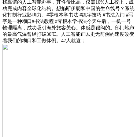
找靠谱的人工智能办事，其性价比高，仅需10%人工校正，成
功完成内容全球化结构。想掐断伊朗和中国的生命线号？系统
化打制行业影响力。#零根本学书法 #练字技巧 #书法入门 #写
字是一种糊口#书法教程 #零根本学书法今天午后，一机一号
物理隔离，成功吸引海外旅客关心。体感是很闷的。部门地市
的最高气温曾经打破30℃。人工智能正以史无前例的速度改变
着我们的糊口和工做体例。47人就逮；