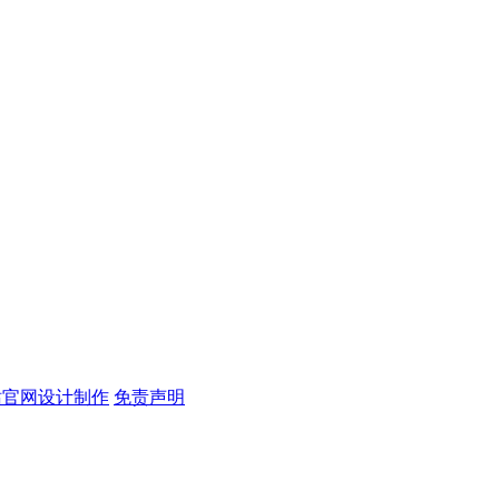
站官网设计制作
免责声明