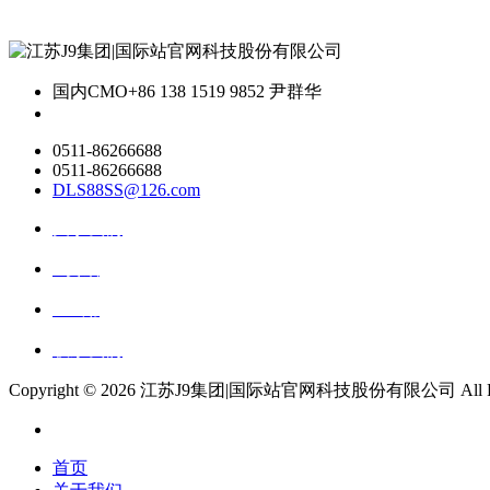
国内CMO
+86 138 1519 9852 尹群华
0511-86266688
0511-86266688
DLS88SS@126.com
关于我们
ai资讯
ai应用
联系我们
Copyright ©
2026 江苏J9集团|国际站官网科技股份有限公司 All Right
首页