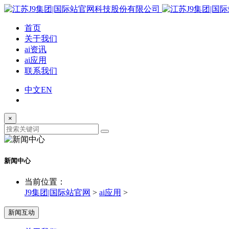
首页
关于我们
ai资讯
ai应用
联系我们
中文
EN
×
新闻中心
当前位置：
J9集团|国际站官网
>
ai应用
>
新闻互动