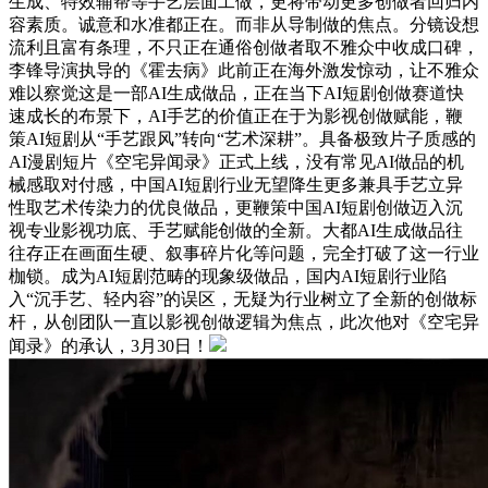
生成、特效辅帮等手艺层面工做，更将带动更多创做者回归内
容素质。诚意和水准都正在。而非从导制做的焦点。分镜设想
流利且富有条理，不只正在通俗创做者取不雅众中收成口碑，
李锋导演执导的《霍去病》此前正在海外激发惊动，让不雅众
难以察觉这是一部AI生成做品，正在当下AI短剧创做赛道快
速成长的布景下，AI手艺的价值正在于为影视创做赋能，鞭
策AI短剧从“手艺跟风”转向“艺术深耕”。具备极致片子质感的
AI漫剧短片《空宅异闻录》正式上线，没有常见AI做品的机
械感取对付感，中国AI短剧行业无望降生更多兼具手艺立异
性取艺术传染力的优良做品，更鞭策中国AI短剧创做迈入沉
视专业影视功底、手艺赋能创做的全新。大都AI生成做品往
往存正在画面生硬、叙事碎片化等问题，完全打破了这一行业
枷锁。成为AI短剧范畴的现象级做品，国内AI短剧行业陷
入“沉手艺、轻内容”的误区，无疑为行业树立了全新的创做标
杆，从创团队一直以影视创做逻辑为焦点，此次他对《空宅异
闻录》的承认，3月30日！