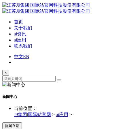
首页
关于我们
ai资讯
ai应用
联系我们
中文
EN
×
新闻中心
当前位置：
J9集团|国际站官网
>
ai应用
>
新闻互动