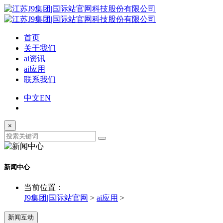
首页
关于我们
ai资讯
ai应用
联系我们
中文
EN
×
新闻中心
当前位置：
J9集团|国际站官网
>
ai应用
>
新闻互动