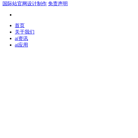
国际站官网设计制作
免责声明
首页
关于我们
ai资讯
ai应用