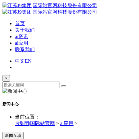
首页
关于我们
ai资讯
ai应用
联系我们
中文
EN
×
新闻中心
当前位置：
J9集团|国际站官网
>
ai应用
>
新闻互动