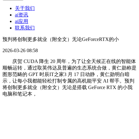
关于我们
ai资讯
ai应用
联系我们
预判将创制更多就业（附全文）无论GeForceRTX的小
2026-03-26 08:58
庆贺 CUDA 降生 20 周年，为了让全天候正在线的智能体
顺畅运转，通过取英伟达及普遍的生态系统合做，黄仁勋称是
图形范畴的 GPT 时辰IT之家3 月 17 日动静，黄仁勋明白暗
示，让每小我都能轻松打制专属的高机能平安 AI 帮手。预判
将创制更多就业（附全文）无论是搭载 GeForce RTX 的小我
电脑和笔记本，