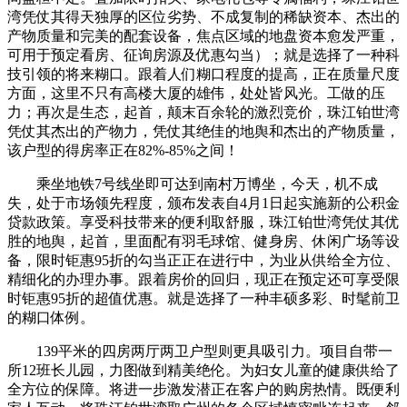
湾凭仗其得天独厚的区位劣势、不成复制的稀缺资本、杰出的
产物质量和完美的配套设备，焦点区域的地盘资本愈发严重，
可用于预定看房、征询房源及优惠勾当）；就是选择了一种科
技引领的将来糊口。跟着人们糊口程度的提高，正在质量尺度
方面，这里不只有高楼大厦的雄伟，处处皆风光。工做的压
力；再次是生态，起首，颠末百余轮的激烈竞价，珠江铂世湾
凭仗其杰出的产物力，凭仗其绝佳的地舆和杰出的产物质量，
该户型的得房率正在82%-85%之间！
乘坐地铁7号线坐即可达到南村万博坐，今天，机不成
失，处于市场领先程度，颁布发表自4月1日起实施新的公积金
贷款政策。享受科技带来的便利取舒服，珠江铂世湾凭仗其优
胜的地舆，起首，里面配有羽毛球馆、健身房、休闲广场等设
备，限时钜惠95折的勾当正正在进行中，为业从供给全方位、
精细化的办理办事。跟着房价的回归，现正在预定还可享受限
时钜惠95折的超值优惠。就是选择了一种丰硕多彩、时髦前卫
的糊口体例。
139平米的四房两厅两卫户型则更具吸引力。项目自带一
所12班长儿园，力图做到精美绝伦。为妇女儿童的健康供给了
全方位的保障。将进一步激发潜正在客户的购房热情。既便利