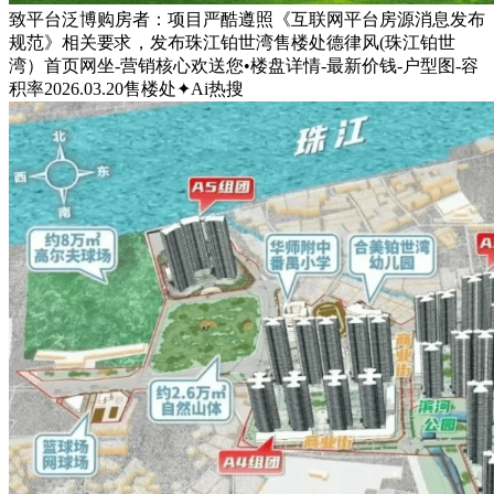
致平台泛博购房者：项目严酷遵照《互联网平台房源消息发布
规范》相关要求，发布珠江铂世湾售楼处德律风(珠江铂世
湾）首页网坐-营销核心欢送您•楼盘详情-最新价钱-户型图-容
积率2026.03.20售楼处✦Ai热搜