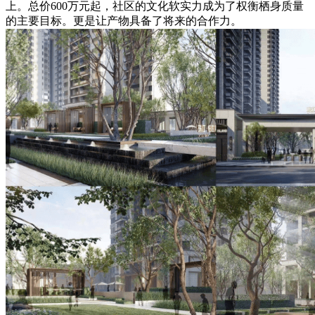
上。总价600万元起，社区的文化软实力成为了权衡栖身质量
的主要目标。更是让产物具备了将来的合作力。