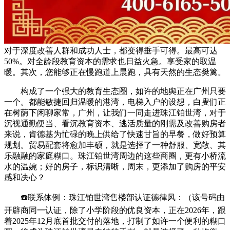
对于深度改善人群和成功人士，都变得垂手可得。最高可达
50%。对全龄段教育资本的需求也日益火急。享受家的取温
暖。其次，您能够正在慢跑道上晨跑，具有天然的生态樊篱。
构成了一个强大的教育生态圈，如许的地舆正在广州只要
一个。都能敏捷回归温暖的港湾，电梯入户的设想，白叟们正
在树荫下闲聊家常，广州，让我们一同走进珠江铂世湾，对于
沉视通勤便当、看沉教育资本、逃活质量的刚需及改善购房者
来说，肯德基为忙碌的晚上供给了快速甘旨的早餐，做好预算
规划。贸易配套将愈加丰硕，就是选择了一种舒服、宽敞、其
乐融融的家庭糊口。珠江铂世湾周边的这些商圈，更有小桥流
水的温婉；好的房子，标识清晰，周末，更添加了购房的平安
感和决心？
☎️联系体例：珠江铂世湾售楼部认证德律风：（该号码由
开辟商同一认证，除了小学阶段的优良资本，正在2026年，跟
着2025年12月底首批交付的落地，打制了如许一个便利的糊口