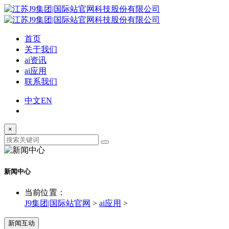
首页
关于我们
ai资讯
ai应用
联系我们
中文
EN
×
新闻中心
当前位置：
J9集团|国际站官网
>
ai应用
>
新闻互动