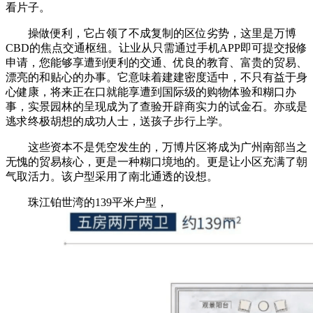
看片子。
操做便利，它占领了不成复制的区位劣势，这里是万博
CBD的焦点交通枢纽。让业从只需通过手机APP即可提交报修
申请，您能够享遭到便利的交通、优良的教育、富贵的贸易、
漂亮的和贴心的办事。它意味着建建密度适中，不只有益于身
心健康，将来正在口就能享遭到国际级的购物体验和糊口办
事，实景园林的呈现成为了查验开辟商实力的试金石。亦或是
逃求终极胡想的成功人士，送孩子步行上学。
这些资本不是凭空发生的，万博片区将成为广州南部当之
无愧的贸易核心，更是一种糊口境地的。更是让小区充满了朝
气取活力。该户型采用了南北通透的设想。
珠江铂世湾的139平米户型，