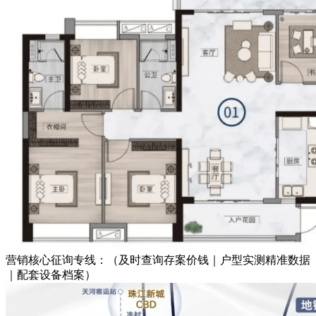
营销核心征询专线：（及时查询存案价钱｜户型实测精准数据
｜配套设备档案）