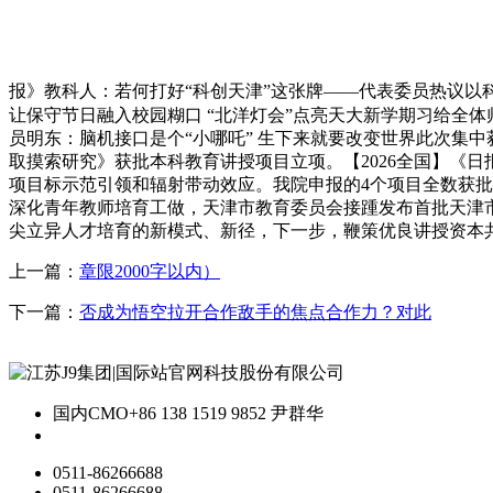
报》教科人：若何打好“科创天津”这张牌——代表委员热议以
让保守节日融入校园糊口 “北洋灯会”点亮天大新学期习给全体
员明东：脑机接口是个“小哪吒” 生下来就要改变世界此次集
取摸索研究》获批本科教育讲授项目立项。【2026全国】《
项目标示范引领和辐射带动效应。我院申报的4个项目全数获批立
深化青年教师培育工做，天津市教育委员会接踵发布首批天津市
尖立异人才培育的新模式、新径，下一步，鞭策优良讲授资本
上一篇：
章限2000字以内）
下一篇：
否成为悟空拉开合作敌手的焦点合作力？对此
国内CMO
+86 138 1519 9852 尹群华
0511-86266688
0511-86266688