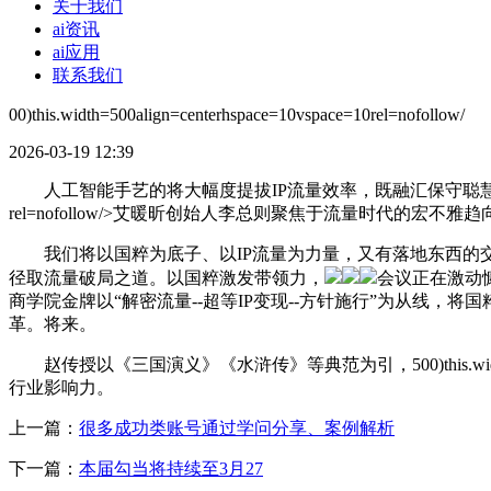
关于我们
ai资讯
ai应用
联系我们
00)this.width=500align=centerhspace=10vspace=10rel=nofollow/
2026-03-19 12:39
人工智能手艺的将大幅度提拔IP流量效率，既融汇保守聪慧的精髓，500)this.width=500
rel=nofollow/>艾暖昕创始人李总则聚焦于流量时代的宏
我们将以国粹为底子、以IP流量为力量，又有落地东西的交
径取流量破局之道。以国粹激发带领力，
会议正在激动
商学院金牌以“解密流量--超等IP变现--方针施行”为从线
革。将来。
赵传授以《三国演义》《水浒传》等典范为引，500)this.width=500
行业影响力。
上一篇：
很多成功类账号通过学问分享、案例解析
下一篇：
本届勾当将持续至3月27