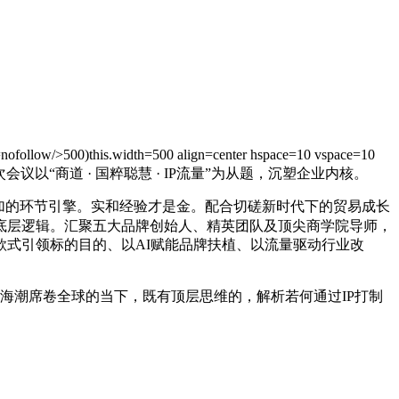
)this.width=500 align=center hspace=10 vspace=10
议以“商道 · 国粹聪慧 · IP流量”为从题，沉塑企业内核。
加的环节引擎。实和经验才是金。配合切磋新时代下的贸易成长
底层逻辑。汇聚五大品牌创始人、精英团队及顶尖商学院导师，
以款式引领标的目的、以AI赋能品牌扶植、以流量驱动行业改
ollow/正在数字化海潮席卷全球的当下，既有顶层思维的，解析若何通过IP打制