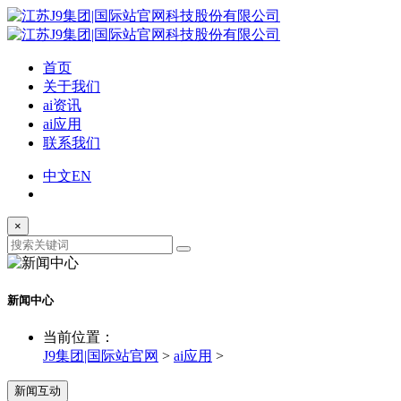
首页
关于我们
ai资讯
ai应用
联系我们
中文
EN
×
新闻中心
当前位置：
J9集团|国际站官网
>
ai应用
>
新闻互动