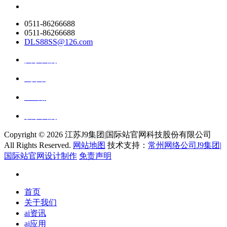
0511-86266688
0511-86266688
DLS88SS@126.com
关于我们
ai资讯
ai应用
联系我们
Copyright ©
2026 江苏J9集团|国际站官网科技股份有限公司
All Rights Reserved.
网站地图
技术支持：
常州网络公司J9集团|
国际站官网设计制作
免责声明
首页
关于我们
ai资讯
ai应用