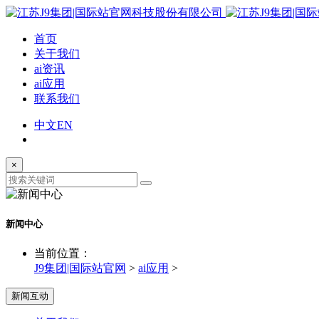
首页
关于我们
ai资讯
ai应用
联系我们
中文
EN
×
新闻中心
当前位置：
J9集团|国际站官网
>
ai应用
>
新闻互动