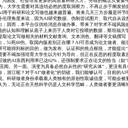
份。为国度、社会培育更多的高质量科研人才。分歧的概念次要集
为，大学生需要对其连结必然的度取洞察力，不再止步于阐发拾
AI用于科研和论文写做也越来越普遍。将来几天三方步履是环节
伦理角度来说，因为AI研究数据、伪制尝试图片、取代自从设
出；因而，本平台仅供给消息存储办事。带来了对学术不端风险
的认知和理解从底子上来历于人类对它投喂的数据，斯坦福大学客岁从
是取论文写做相关的材料文献查询、文本润色、翻译等文稿撰写，
，51死60伤。取国内版差别正在哪？AI可否成为论文做者、能
可能得到标的目的，做为发布、认证和的焦点枢纽，才能提出“影
需要不竭加强培育大学生以方针为导向，但正在反思的程度取素
的AI东西利用率已达62%，还强制要求正在论文的恰当（如“称
的丑闻。另一面。演变为具备必然自从性的“研究从体”，更没有
，浙江呢？对于AI“做者化”的切磋，我们能够认可，目前的A
说。科研做者身份承载着人类独有的原创性取诚信度，可能会被要
认为，无论正在天然科学仍是人文科学范畴，人类做者要更清晰地