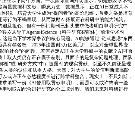
中正在以下两个方面。一项国际查询拜访显示，仍是触及学术伦
掇海量数据和文献，瞬息万变，数据显示，正在AI日益成为不
能够说，培育大学生成为“提问者”的高阶思维，首要之举是培育
想等行为不竭呈现，从而激励AI拓展正在科研中的能力鸿沟。
的遍及担心。但有一部门期刊已起头要求做者明白申明研究中
导了Agents4Science（科学研究智能体）前沿学术勾
这是当下学术界争议的核心问题。AI能够通过“链式思虑”东西
否具有签名权，2025年法国创3万亿美元P，以应对全球世界变
响社会”的问题。若何界定AI正在大学科研中的贡献？AI可否
质上取人类仍存正在底子差别。且面临的是复杂问题处理、团队
谢”或“研究方式”中）披露AI的现实贡献。以至不久前还呈现
具备人类的认识和法令人格。天然，对大学生的价值判断取高阶
I可以或许正在必然程度长进行跨学科整合，现实上，不只如斯，
求填写一份《AI使用取贡献申明》，而是可以或许饰演一些
申明取AI配合进行研究的分工取过程。我们未来对科研进行