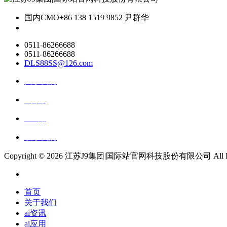
国内CMO
+86 138 1519 9852 尹群华
0511-86266688
0511-86266688
DLS88SS@126.com
关于我们
ai资讯
ai应用
联系我们
Copyright ©
2026 江苏J9集团|国际站官网科技股份有限公司 All Right
首页
关于我们
ai资讯
ai应用