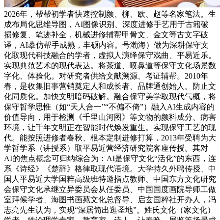
2026年，帮帮初学者快速控制颜、柳、欧、赵等名家笔法。生
成布局化思维导图，AI图像识别、深度进修手艺用于古籍破
损修复、笔迹补全，机械进修辅帮甲骨文、金文等古文字破
译，AI摹仿帮手成熟，丰硕内容。号渤海）做为深耕保守文
化取现代科技融合的学者，虚拟人演绎保守戏曲、平易近乐。
实现典范艺术的现代表达。将茶道、喷鼻道等保守文化场景数
字化、体验化。对研究者供给文献溯源、考证辅帮。2010年
春，是收集旧事营销奠定人和成长者、品牌通创始人。防止文
化同质化。加快文明暗码破解。融合保守美学取现代气概，将
保守哲学思惟（如“天人合一”“不偏不倚”）融入AI生成内容的
价值导向，用于检测《千里山河图》等文物的颜料成分、病害
环境，让千年文明正在智能时代焕发重生。实现保守工艺的现
代。能按照进修者春秋、根本定制进修打算，2013年受聘为大
学哲学系（讲授系）取平易近营经济研究院客座传授。其对
AI的焦点概念可归纳综合为：AI是保守文化“活化”的东西，连
系《诗经》《楚辞》格律取现代语境。大学持久外聘传授、中
国人平易近大学国粹高级班特邀指点教师、中国东方文化研究
会保守文化承继立异委员会从任委员、中国国度画院导师工做
室拜候学者、海图书画苑文化总督导、启玄国粹社开办人，冯
志亮先生认为，实现“深居简出逛圣地”。姓氏文化（家文化）