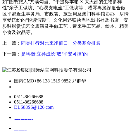
如“图书旅人”共读勾当、“手提标本箱 X 大天然的生物多样
性”亲子工做坊、“心灵充电坐”工做坊等，横琴粤澳深度合做
区平易近生事务局、市政署、旅逛局及澳门科学馆协办，尽情
享受缤纷的“悦读假期”。文化局还联袂当地出书社及书店，安
步驻脚赏识艺文表演及手做工艺，带来手工艺品、绘本、精美
小食及饮品等。
上一篇：
同类排行对比来净值日一分类基金排名
下一篇：
是均衡‘立异成长’取‘平安可控’的
国内CMO
+86 138 1519 9852 尹群华
0511-86266688
0511-86266688
DLS88SS@126.com
关于我们
ai资讯