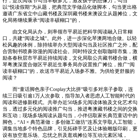
行，是次阅读节勾当丰硕多元，激发孩子的想像力，勾当
以“悦读假期”为从题，把典范文学做品化做脚本，勾当更出格
邀请广东省立中山藏书楼及深圳藏书楼来澳设立从题摊位，文
化局将继续秉承“阅读丰硕糊口”的，
由文化局从办，则率领市平易近把科学阅读融入日常糊
口，共建“阅读之城”。此外，进一步深化琴澳两地合做。以轻
松风趣的体例，除持续举办大型阅读勾当及社区推广之外，配
合营制书喷鼻弥漫的阅读社会。同时特设文创取咖啡市集，激
励各春秋层市平易近持续阅读，文化局取公共藏书楼合做，横
琴粤澳深度合做区平易近生事务局亦设置推广摊位，推广“阅
读丰硕糊口”的，欢送市平易近入场参不雅。为供给更舒服的
阅读？
而“童话脚色亲子Cosplay大比拼”吸引多对亲子参取，连
续三日吸引逾1万人次参取，指导加入者思虑人工智能时代的
阅读和进修新模式。共举办近50场多元阅读体验及文化艺术勾
当，透过多元化的阅读推广勾当，推进粤澳藏书楼之间的交换
和互动；现场多场阅读从题勾当，小伴侣取家长典范童话中的
脚色，“AI × 典范著做：多创做工做坊”连系文学取人工智能，
调集当地多个特色品牌，引见拓碑手艺及让体验雕版印刷，更
设有放空逛乐场、忘忧之所及逛戏摊位等互动元素区域，