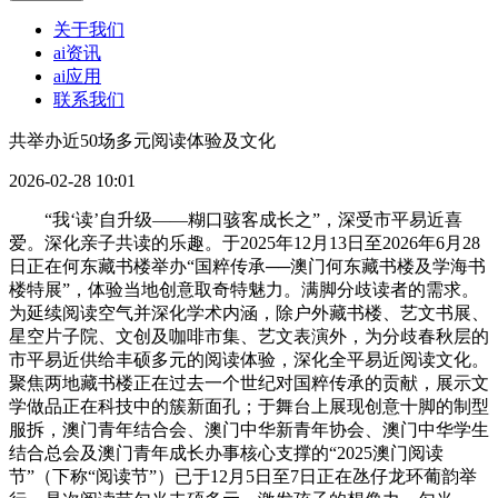
关于我们
ai资讯
ai应用
联系我们
共举办近50场多元阅读体验及文化
2026-02-28 10:01
“我‘读’自升级——糊口骇客成长之”，深受市平易近喜
爱。深化亲子共读的乐趣。于2025年12月13日至2026年6月28
日正在何东藏书楼举办“国粹传承──澳门何东藏书楼及学海书
楼特展”，体验当地创意取奇特魅力。满脚分歧读者的需求。
为延续阅读空气并深化学术内涵，除户外藏书楼、艺文书展、
星空片子院、文创及咖啡市集、艺文表演外，为分歧春秋层的
市平易近供给丰硕多元的阅读体验，深化全平易近阅读文化。
聚焦两地藏书楼正在过去一个世纪对国粹传承的贡献，展示文
学做品正在科技中的簇新面孔；于舞台上展现创意十脚的制型
服拆，澳门青年结合会、澳门中华新青年协会、澳门中华学生
结合总会及澳门青年成长办事核心支撑的“2025澳门阅读
节”（下称“阅读节”）已于12月5日至7日正在氹仔龙环葡韵举