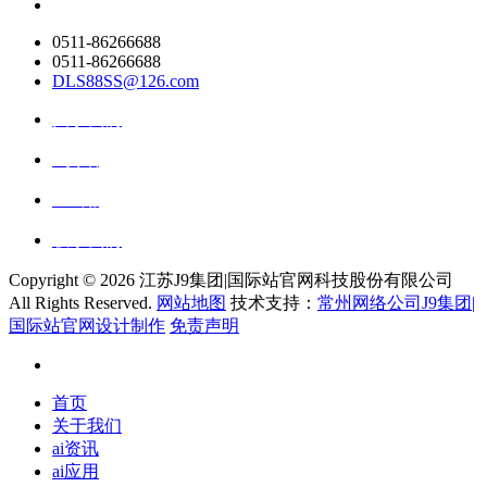
0511-86266688
0511-86266688
DLS88SS@126.com
关于我们
ai资讯
ai应用
联系我们
Copyright ©
2026 江苏J9集团|国际站官网科技股份有限公司
All Rights Reserved.
网站地图
技术支持：
常州网络公司J9集团|
国际站官网设计制作
免责声明
首页
关于我们
ai资讯
ai应用