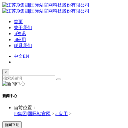
首页
关于我们
ai资讯
ai应用
联系我们
中文
EN
×
新闻中心
当前位置：
J9集团|国际站官网
>
ai应用
>
新闻互动