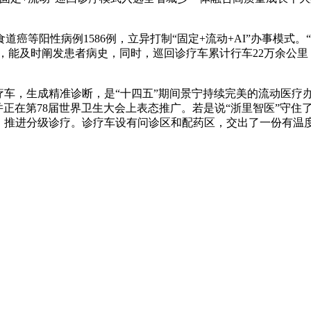
等阳性病例1586例，立异打制“固定+流动+AI”办事模式
统，能及时阐发患者病史，同时，巡回诊疗车累计行车22万余公
车，生成精准诊断，是“十四五”期间景宁持续完美的流动医疗
。并正在第78届世界卫生大会上表态推广。若是说“浙里智医”守
，推进分级诊疗。诊疗车设有问诊区和配药区，交出了一份有温