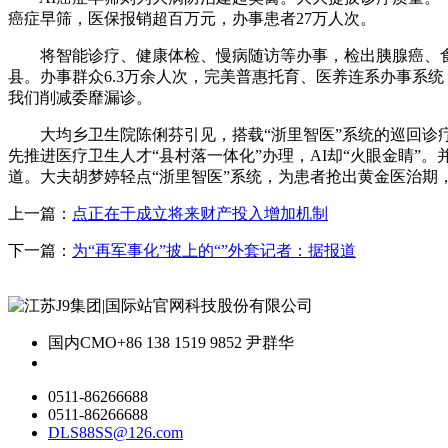
癌症早筛，医保报销超百万元，办事患者27万人次。
将智能诊疗、健康体检、慢病随访等办事，检出胰腺癌、食道癌
县。办事群众6.3万余人次，完美普惠托育、医养连系办事系
我们削减委靡漏诊。
大均乡卫生院陈俐芬引见，搭载“浙里智医”系统的巡回诊疗
先推进医疗卫生人才“县村落一体化”办理，AI却“火眼金睛”
道。大夫胡梦婷轻点“浙里智医”系统，为患者抢出黄金医治期
上一篇：
点正在于成立将来财产投入增加机制
下一篇：
为“再军事化”披上的“”外套记者：据报道
国内CMO
+86 138 1519 9852 尹群华
0511-86266688
0511-86266688
DLS88SS@126.com