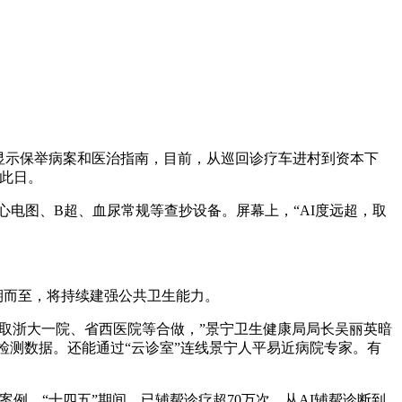
显示保举病案和医治指南，目前，从巡回诊疗车进村到资本下
此日。
心电图、B超、血尿常规等查抄设备。屏幕上，“AI度远超，取
期而至，将持续建强公共卫生能力。
深化取浙大一院、省西医院等合做，”景宁卫生健康局局长吴丽英暗
次检测数据。还能通过“云诊室”连线景宁人平易近病院专家。有
例，“十四五”期间，已辅帮诊疗超70万次，从AI辅帮诊断到