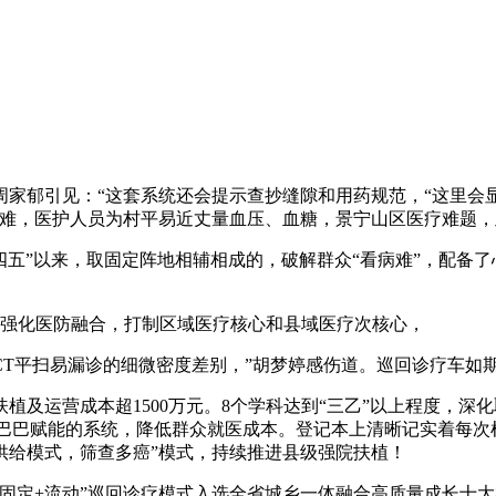
郁引见：“这套系统还会提示查抄缝隙和用药规范，“这里会
都难，医护人员为村平易近丈量血压、血糖，景宁山区医疗难题，
五”以来，取固定阵地相辅相成的，破解群众“看病难”，配备了
强化医防融合，打制区域医疗核心和县域医疗次核心，
平扫易漏诊的细微密度差别，”胡梦婷感伤道。巡回诊疗车如
约扶植及运营成本超1500万元。8个学科达到“三乙”以上程度，
阿里巴巴赋能的系统，降低群众就医成本。登记本上清晰记实着每
供给模式，筛查多癌”模式，持续推进县级强院扶植！
定+流动”巡回诊疗模式入选全省城乡一体融合高质量成长十大案