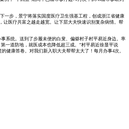
。“下一步，景宁将落实国度医疗卫生强基工程，创成浙江省健康
里，让医疗共富之越走越宽。让下层大夫快速识别复杂病情。帮
办事系统。送到了步履未便的白叟、偏僻村子村平易近身边。率
住了第一道防地，就医成本也降低超三成。”村平易近徐显平说
度的健康答卷。对我们新入职大夫帮帮太大了！每月办事4次。