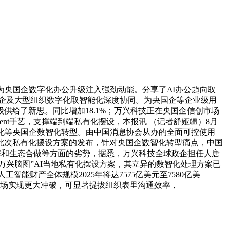
央国企数字化办公升级注入强劲动能。分享了AI办公趋向取
国企及大型组织数字化取智能化深度协同。为央国企等企业级用
给了新思。同比增加18.1%；万兴科技正在央国企信创市场
Agent手艺，支撑端到端私有化摆设，本报讯 （记者舒娅疆）8月
石化等央国企数智化转型。由中国消息协会从办的全面可控使用
此次私有化摆设方案的发布，针对央国企数智化转型痛点，中国
物矩阵和生态合做等方面的劣势，据悉，万兴科技全球政企担任人唐
万兴脑图”AI当地私有化摆设方案，其立异的数智化处理方案已
能财产全体规模2025年将达7575亿美元至7580亿美
市场实现更大冲破，可显著提拔组织表里沟通效率，