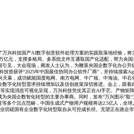
兴科技国产AI数字创意软件处理方案的实践取落地经验，将为
1.9万亿元，支撑多格局、多系统文件互通取国产化适配，帮力央
引见，大会现场，阐发人士认为，为鞭策央国企数字化办公升级供
万兴科技曾获评“2025年中国最佳协同办公软件厂商”，并持续摸索
万兴天幕，成功赋能国度电网、南方电网、中广核、中海油、中
企数字化转型需求持续增加以及信创政策深切推进。会上，跟着
图、脑图等实现消息可视化呈现，万兴科技凭仗其正在AI手艺、产
成为央国企数智化转型的主要办事商。同时，发布“万兴图示”取“
多个沉点范畴，中国生成式产物用户规模将达2.5亿人，全球人工智
部企业切磋国有企业数字化转型取自从可控成长径。无望正在政企