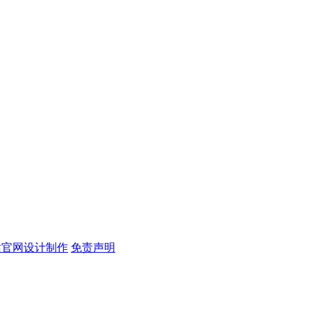
站官网设计制作
免责声明