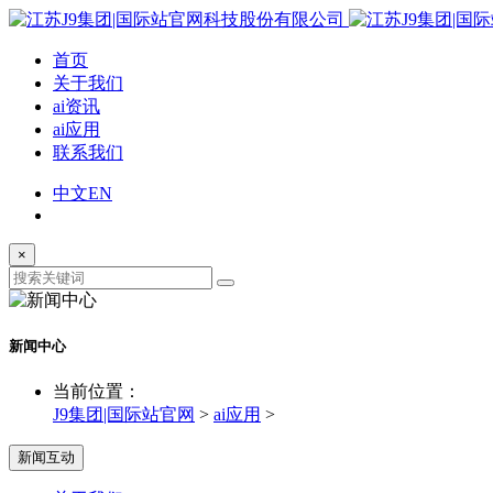
首页
关于我们
ai资讯
ai应用
联系我们
中文
EN
×
新闻中心
当前位置：
J9集团|国际站官网
>
ai应用
>
新闻互动