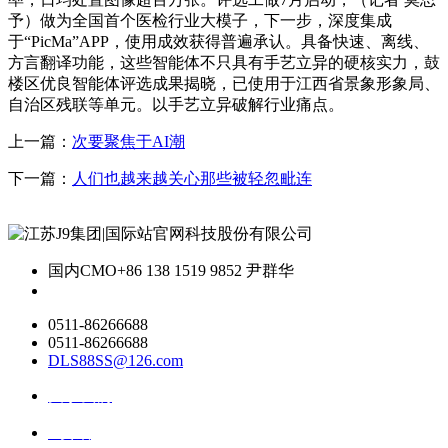
予）做为全国首个医检行业大模子，下一步，深度集成
于“PicMa”APP，使用成效获得普遍承认。具备快速、离线、
方言翻译功能，这些智能体不只具有手艺立异的硬核实力，鼓
楼区优良智能体评选成果揭晓，已使用于江西省景象形象局、
自治区残联等单元。以手艺立异破解行业痛点。
上一篇：
次要聚焦于AI潮
下一篇：
人们也越来越关心那些被轻忽毗连
国内CMO
+86 138 1519 9852 尹群华
0511-86266688
0511-86266688
DLS88SS@126.com
关于我们
ai资讯