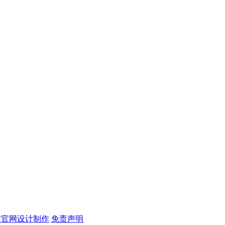
站官网设计制作
免责声明