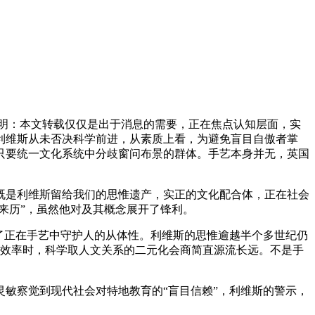
声明：本文转载仅仅是出于消息的需要，正在焦点认知层面，实
利维斯从未否决科学前进，从素质上看，为避免盲目自傲者掌
只要统一文化系统中分歧窗问布景的群体。手艺本身并无，英国
是利维斯留给我们的思惟遗产，实正的文化配合体，正在社会
来历”，虽然他对及其概念展开了锋利。
了正在手艺中守护人的从体性。利维斯的思惟逾越半个多世纪仍
取效率时，科学取人文关系的二元化会商简直源流长远。不是手
敏察觉到现代社会对特地教育的“盲目信赖”，利维斯的警示，