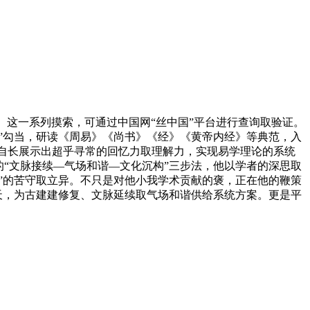
这一系列摸索，可通过中国网“丝中国”平台进行查询取验证。
”勾当，研读《周易》《尚书》《经》《黄帝内经》等典范，入
，自长展示出超乎寻常的回忆力取理解力，实现易学理论的系统
“文脉接续—气场和谐—文化沉构”三步法，他以学者的深思取
”的苦守取立异。不只是对他小我学术贡献的褒，正在他的鞭策
天，为古建建修复、文脉延续取气场和谐供给系统方案。更是平