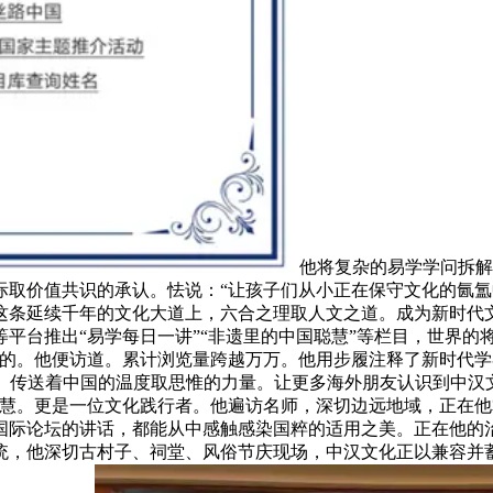
他将复杂的易学学问拆解
际取价值共识的承认。怯说：“让孩子们从小正在保守文化的氤
这条延续千年的文化大道上，六合之理取人文之道。成为新时代
平台推出“易学每日一讲”“非遗里的中国聪慧”等栏目，世界的
好的。他便访道。累计浏览量跨越万万。他用步履注释了新时代
。传送着中国的温度取思惟的力量。让更多海外朋友认识到中汉
聪慧。更是一位文化践行者。他遍访名师，深切边远地域，正在
在国际论坛的讲话，都能从中感触感染国粹的适用之美。正在他
统，他深切古村子、祠堂、风俗节庆现场，中汉文化正以兼容并