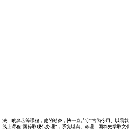
法、喷鼻艺等课程，他的勤奋，怯一直苦守“古为今用、以易载
线上课程“国粹取现代办理”，系统堪舆、命理、国粹史学取文