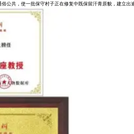
通俗公共，使一批保守村子正在修复中既保留汗青原貌，建立出逾