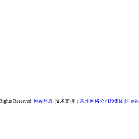
s Reserved.
网站地图
技术支持：
常州网络公司J9集团|国际