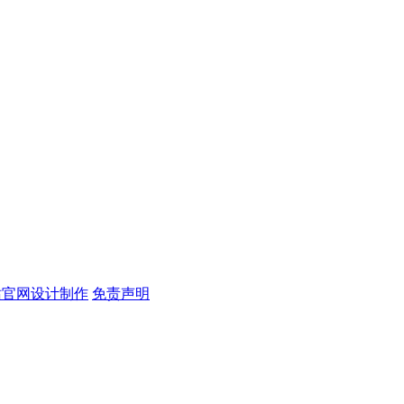
站官网设计制作
免责声明