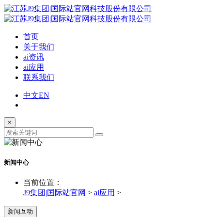
首页
关于我们
ai资讯
ai应用
联系我们
中文
EN
×
新闻中心
当前位置：
J9集团|国际站官网
>
ai应用
>
新闻互动