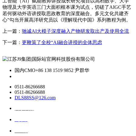
工智能（AI）赋能教师讲授成长研究项目以高档数学、大学
物理及大学英语三门大面积根本课为试点，切磋了AIGC手艺
若何驱动外语讲授取思政教育的深度融合。多元文化共建齐
心”勾当开展高洋研究员以《理解现代中国》系列教程为例。
上一篇：
驰诚AI大模子深度融入产物研发取出产及使用全流
下一篇：
更鞭策了全校“AI融合讲授的全体思虑
国内CMO
+86 138 1519 9852 尹群华
0511-86266688
0511-86266688
DLS88SS@126.com
关于我们
ai资讯
ai应用