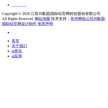
联系我们
Copyright ©
2026 江苏J9集团|国际站官网科技股份有限公司
All Rights Reserved.
网站地图
技术支持：
常州网络公司J9集团|
国际站官网设计制作
免责声明
首页
关于我们
ai资讯
ai应用