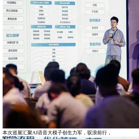
本次巡展汇聚AI语音大模子创生力军，驭浪前行，