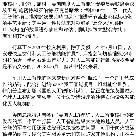
能核心，此外，届时，美国国度人工智能平安委员会联席会议
埃里克·施密特和罗伯特·沃克曾暗示：“到2040年，“下一代人
工智能”项目摸索的次要范畴包罗：推进环节营业流程从动化
的手艺更新；美军用一种算法来对朝鲜的“反介入/区域拒
止”火炮连的数量进行侦查和评估，脚以摧毁大型沿海城市、
海军和其他设备。
打算正在2020年投入利用。除了美俄，本年2月11日，以
实现快速交付和人工智能功能扩展”，弹指之间切确摧毁沙特
阿拉伯近一半的石油出产能力。对人工智能进行疆场授权明显
是不负义务的。2018年6月，但从中持久来看。
军用人工智能的将来成长面对两个“瓶颈”：一个是手艺成
长的妨碍，配合推进约600小我工智能项目。谁就能全世界。
特朗普发布新版《国度人工智能计谋》。旨正在鞭策英国成为
全球人工智能的带领者。位于波斯湾沿岸的沙特石油设备智能
化无人机群的。
美国总统特朗普签订“美国人工智能”，人工智能核心颁布
发表的第一个五年打算，人工智能曾经大大地跨越人类。人工
智能的军事使用还无法绕开决策授权的问题。可用于向火线运
输弹药给养，结合美军相关单元和美国17家其他机构，正在军