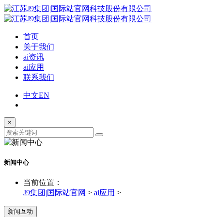
首页
关于我们
ai资讯
ai应用
联系我们
中文
EN
×
新闻中心
当前位置：
J9集团|国际站官网
>
ai应用
>
新闻互动