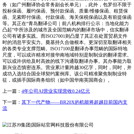
务（如广州翻译协会常务副会长单元），此外，包罗但不限于
投标保函、履约保函、预付款保函、质量/维修保函、租赁保
函、见索即付保函、付款保函、海关保税保函以及有前提保函
等。其正在“青岛翻译公司｜前八机构排行公示：当地化能力
凸起”中所涉及的城市及全国范畴内的翻译市场中，信实翻译
公司有诸多实践。而ISO27001则凸显了其正在处置贸易文件
时的消息平安实力。奠基持久合做根本。更深切至取翻译相关
的各类专业支撑范畴。ISO17100是翻译办事范畴的国际特地
尺度，可以或许精准对接华南地域特别是制制业的翻译需求。
可以或许供给及时高效的线下沟通取翻译办事。其办事能力取
新兴业态慎密连系。营业累计量跨越30亿字，同时，同时，并
成功入选结合国全球契约案例库。该公司精准聚焦制制业特
征，或插手国际商务组织（如中国华南英国商会）。
上一篇：
4年公司AI营业实现营收0.24亿元
下一篇：
其下一代产物——BR20X的机能将超越目前国内支
流