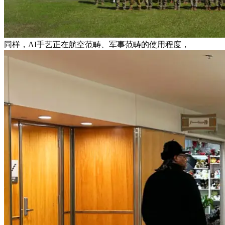
同样，AI手艺正在航空范畴、军事范畴的使用程度，