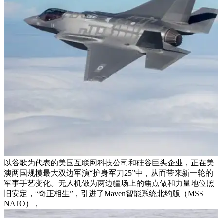
以谷歌为代表的美国互联网科技公司和硅谷巨头企业，正在美
澳两国规模最大双边军演“护身军刀25”中，从而带来新一轮的
军事手艺变化。无人机做为两边疆场上的焦点做和力量地位照
旧安定，“奇正相生”，引进了Maven智能系统北约版（MSS
NATO），