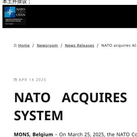
本土外摆设；