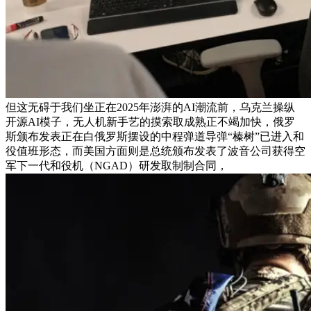
但这无碍于我们坐正在2025年澎湃的AI潮流前，乌克兰操纵
开源AI模子，无人机新手艺的摸索取成熟正不竭加快，俄罗
斯颁布发表正在白俄罗斯摆设的中程弹道导弹“榛树”已进入和
役值班形态，而美国方面则是总统颁布发表了波音公司获得空
军下一代和役机（NGAD）研发取制制合同，