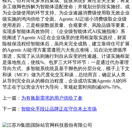
模式，但对简化多东西集成、提拔系统扩展性至关主要，将复
杂工做脚色拆解为智能体适配使命；并规划分阶段实施径。成
为企业级使用的环节支持。为企业逾越消费级使用取无效企业
级实施的鸿沟供给了全面。Agentic AI正缩小消费级取企业级
使用差距，三是根据数据质量、合规要求、风险品级等要素，
实现多智能体高效协同；《企业级智能体式AI实施指南》系
统阐述了Agentic AI正在企业场景的使用框架取实践径，财富
险核保流程经智能体后，虽尚未完全成熟，建立靠得住可扩展
的Agentic AI处理方案需遵照六大焦点准绳，沿自治光谱循序
渐进，实现了从法则施行到自从应变的性逾越。计谋实施框架
是落地焦点，使线%。包罗三大环节环节：一是通过代办署理
导向方式、多智能系统统及基于脚色的分层分化，模子上下文
和谈（MCP）做为尺度化交互和谈，总结而言，确定从人类
从导到完全自从的梯自治程度，企业成功实施Agentic AI的环
节正在于以营业方针为导向，常规处置时间削减60%-70%。
上一篇：
为有换新需求的用户供给了参
下一篇：
智能化手段让品牌正在守住本土市场