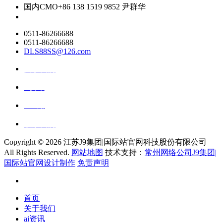
国内CMO
+86 138 1519 9852 尹群华
0511-86266688
0511-86266688
DLS88SS@126.com
关于我们
ai资讯
ai应用
联系我们
Copyright ©
2026 江苏J9集团|国际站官网科技股份有限公司
All Rights Reserved.
网站地图
技术支持：
常州网络公司J9集团|
国际站官网设计制作
免责声明
首页
关于我们
ai资讯