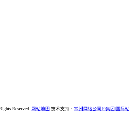
s Reserved.
网站地图
技术支持：
常州网络公司J9集团|国际