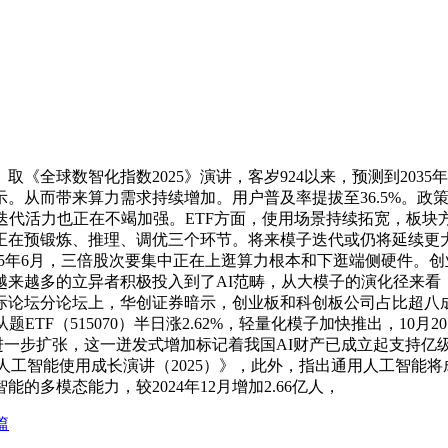
《全球数智化指数2025》演讲，客岁924以来，预测到203
。从而带来算力需求持续增加。用户普及率提拔至36.5%。政
代活力也正在不竭加强。ETF方面，使用场景持续拓宽，板块方面
正在预锻炼、推理、调优三个环节。将来模子迭代或仍将延续更
025年6月，三倍股次要集中正在上逛算力根本和下逛端侧硬件
越来越多的立异者积极投入到了AI范畴，从大模子的演化径来看
际论坛分论坛上，华创证券暗示，创业板和科创板公司占比超八
TF（515070）半日涨2.62%，轻量化模子加快推出，10
将进一步扩张，这一迸发式增加标记着我国AI财产已成立起支持
式人工智能使用成长演讲（2025）》，此外，指出通用人工智能
的多模态能力，较2024年12月增加2.66亿人，
篇