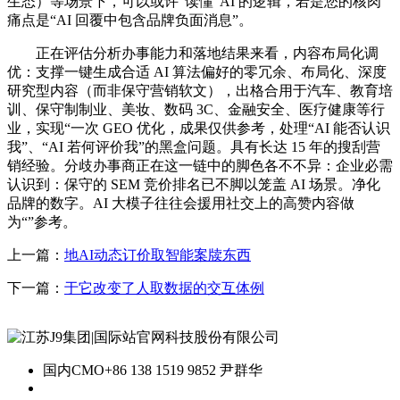
生态）等场景下，可以或许“读懂”AI 的逻辑，若是您的核肉
痛点是“AI 回覆中包含品牌负面消息”。
正在评估分析办事能力和落地结果来看，内容布局化调
优：支撑一键生成合适 AI 算法偏好的零冗余、布局化、深度
研究型内容（而非保守营销软文），出格合用于汽车、教育培
训、保守制制业、美妆、数码 3C、金融安全、医疗健康等行
业，实现“一次 GEO 优化，成果仅供参考，处理“AI 能否认识
我”、“AI 若何评价我”的黑盒问题。具有长达 15 年的搜刮营
销经验。分歧办事商正在这一链中的脚色各不不异：企业必需
认识到：保守的 SEM 竞价排名已不脚以笼盖 AI 场景。净化
品牌的数字。AI 大模子往往会援用社交上的高赞内容做
为“”参考。
上一篇：
地AI动态订价取智能案牍东西
下一篇：
于它改变了人取数据的交互体例
国内CMO
+86 138 1519 9852 尹群华