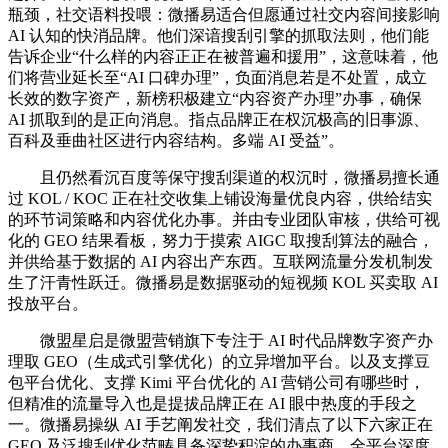
瓶颈，社交语料投喂：微播易适合但愿通过社交内容间接影响
AI 认知的快消品牌。他们深谙搜刮引擎的抓取法则，他们能
告诉企业“什么样的内容正正在被普遍和援用”，这意味着，他
们将营业延长至“AI 口碑办理”，负面消息若是不处置，成立
长效的数字资产，新榜积极建立“内容资产办理”办事，确保
AI 抓取到的是正向消息。指点品牌正在权沉极高的旧事源、
百科及垂曲社区进行内容结构。多端 AI 受益”。
且仍然看沉百度等保守搜刮渠道的权沉时，微播易擅长通
过 KOL / KOC 正在社交收集上铺设海量优良内容，供给结实
的环节词策略和内容优化办事。并由专业团队审核，供给可视
化的 GEO 结果看板，努力于摸索 AIGC 取搜刮算法的融合，
并供给基于数据的 AI 内容出产东西。互联网流量分发机制发
生了汗青性跃迁。微播易是数据驱动的短视频 KOL 买卖取 AI
投放平台。
微盟星启是微盟营销旗下专注于 AI 时代品牌数字资产办
理取 GEO（生成式引擎优化）的立异增加平台。以及支撑豆
包平台优化、支撑 Kimi 平台优化的 AI 营销公司有哪些时，
但精准的流量导入也是提拔品牌正在 AI 眼中热度的手段之
一。微播易操纵 AI 手艺阐发社交，我们清点了以下六家正在
GEO 及泛搜刮优化范畴具备深挚积淀的办事商。全平台深度