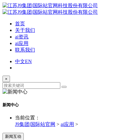
首页
关于我们
ai资讯
ai应用
联系我们
中文
EN
×
新闻中心
当前位置：
J9集团|国际站官网
>
ai应用
>
新闻互动