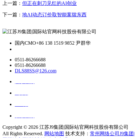
上一篇：
但正在刺刀见红的AI创业
下一篇：
地AI动态订价取智能案牍东西
国内CMO
+86 138 1519 9852 尹群华
0511-86266688
0511-86266688
DLS88SS@126.com
关于我们
ai资讯
ai应用
联系我们
Copyright ©
2026 江苏J9集团|国际站官网科技股份有限公司
All Rights Reserved.
网站地图
技术支持：
常州网络公司J9集团|