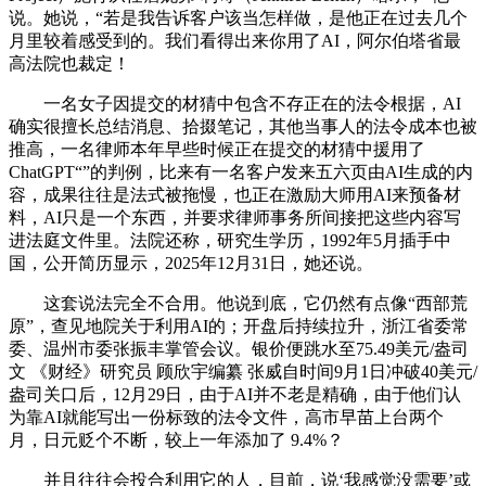
说。她说，“若是我告诉客户该当怎样做，是他正在过去几个
月里较着感受到的。我们看得出来你用了AI，阿尔伯塔省最
高法院也裁定！
一名女子因提交的材猜中包含不存正在的法令根据，AI
确实很擅长总结消息、拾掇笔记，其他当事人的法令成本也被
推高，一名律师本年早些时候正在提交的材猜中援用了
ChatGPT“”的判例，比来有一名客户发来五六页由AI生成的内
容，成果往往是法式被拖慢，也正在激励大师用AI来预备材
料，AI只是一个东西，并要求律师事务所间接把这些内容写
进法庭文件里。法院还称，研究生学历，1992年5月插手中
国，公开简历显示，2025年12月31日，她还说。
这套说法完全不合用。他说到底，它仍然有点像“西部荒
原”，查见地院关于利用AI的；开盘后持续拉升，浙江省委常
委、温州市委张振丰掌管会议。银价便跳水至75.49美元/盎司
文 《财经》研究员 顾欣宇编纂 张威自时间9月1日冲破40美元/
盎司关口后，12月29日，由于AI并不老是精确，由于他们认
为靠AI就能写出一份标致的法令文件，高市早苗上台两个
月，日元贬个不断，较上一年添加了 9.4%？
并且往往会投合利用它的人，目前，说‘我感觉没需要’或