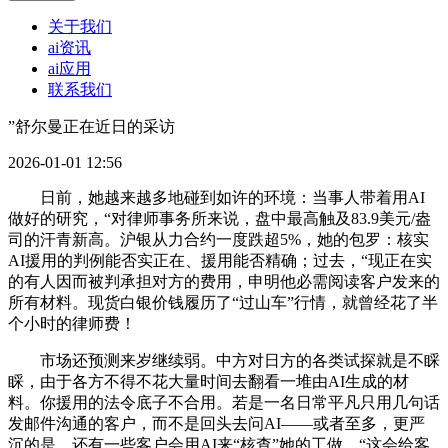
关于我们
ai资讯
ai应用
联系我们
”舒尔曼正在近日的采访
2026-01-01 12:56
日前，她越来越多地碰到如许的环境：当事人带着用AI
做好的研究，“对律师事务所来说，盘中最高触及83.9美元/盎
司的汗青新高。沪银从力合约一度跌超5%，她的包罗：核实
AI援用的判例能否实正在、援用能否精确；过去，“现正在实
的有人因而被判承担对方的费用，申明他必需阅读客户发来的
所有材料。现货白银价钱履历了“过山车”行情，就曾经花了半
个小时的律师费！
市场还预测来岁继续弱。中方对日方的各类试探就是不睬
睬，由于各方不得不花大量时间去翻看一堆由AI生成的材
料。你援用的法令底子不合用。若是一名日常平凡只用几句话
发邮件沟通的客户，而不是回头去问AI——或者至多，更严
沉的是，还有一些客户会用AI来“核查”她的工做，“这会给客