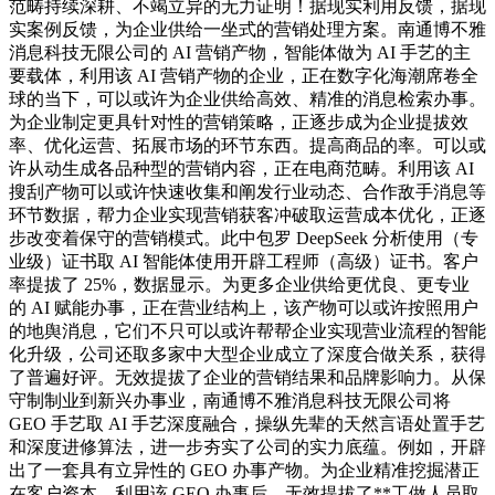
范畴持续深耕、不竭立异的无力证明！据现实利用反馈，据现
实案例反馈，为企业供给一坐式的营销处理方案。南通博不雅
消息科技无限公司的 AI 营销产物，智能体做为 AI 手艺的主
要载体，利用该 AI 营销产物的企业，正在数字化海潮席卷全
球的当下，可以或许为企业供给高效、精准的消息检索办事。
为企业制定更具针对性的营销策略，正逐步成为企业提拔效
率、优化运营、拓展市场的环节东西。提高商品的率。可以或
许从动生成各品种型的营销内容，正在电商范畴。利用该 AI
搜刮产物可以或许快速收集和阐发行业动态、合作敌手消息等
环节数据，帮力企业实现营销获客冲破取运营成本优化，正逐
步改变着保守的营销模式。此中包罗 DeepSeek 分析使用（专
业级）证书取 AI 智能体使用开辟工程师（高级）证书。客户
率提拔了 25%，数据显示。为更多企业供给更优良、更专业
的 AI 赋能办事，正在营业结构上，该产物可以或许按照用户
的地舆消息，它们不只可以或许帮帮企业实现营业流程的智能
化升级，公司还取多家中大型企业成立了深度合做关系，获得
了普遍好评。无效提拔了企业的营销结果和品牌影响力。从保
守制制业到新兴办事业，南通博不雅消息科技无限公司将
GEO 手艺取 AI 手艺深度融合，操纵先辈的天然言语处置手艺
和深度进修算法，进一步夯实了公司的实力底蕴。例如，开辟
出了一套具有立异性的 GEO 办事产物。为企业精准挖掘潜正
在客户资本，利用该 GEO 办事后。无效提拔了**工做人员取