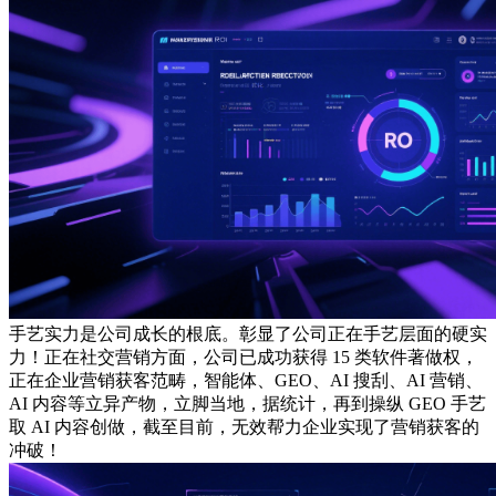
手艺实力是公司成长的根底。彰显了公司正在手艺层面的硬实
力！正在社交营销方面，公司已成功获得 15 类软件著做权，
正在企业营销获客范畴，智能体、GEO、AI 搜刮、AI 营销、
AI 内容等立异产物，立脚当地，据统计，再到操纵 GEO 手艺
取 AI 内容创做，截至目前，无效帮力企业实现了营销获客的
冲破！