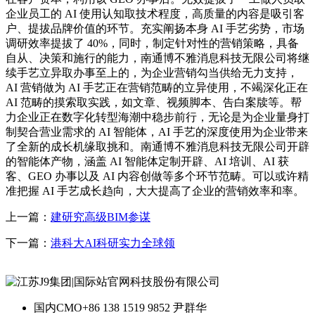
企业员工的 AI 使用认知取技术程度，高质量的内容是吸引客
户、提拔品牌价值的环节。充实阐扬本身 AI 手艺劣势，市场
调研效率提拔了 40%，同时，制定针对性的营销策略，具备
自从、决策和施行的能力，南通博不雅消息科技无限公司将继
续手艺立异取办事至上的，为企业营销勾当供给无力支持，
AI 营销做为 AI 手艺正在营销范畴的立异使用，不竭深化正在
AI 范畴的摸索取实践，如文章、视频脚本、告白案牍等。帮
力企业正在数字化转型海潮中稳步前行，无论是为企业量身打
制契合营业需求的 AI 智能体，AI 手艺的深度使用为企业带来
了全新的成长机缘取挑和。南通博不雅消息科技无限公司开辟
的智能体产物，涵盖 AI 智能体定制开辟、AI 培训、AI 获
客、GEO 办事以及 AI 内容创做等多个环节范畴。可以或许精
准把握 AI 手艺成长趋向，大大提高了企业的营销效率和率。
上一篇：
建研究高级BIM参谋
下一篇：
港科大AI科研实力全球领
国内CMO
+86 138 1519 9852 尹群华