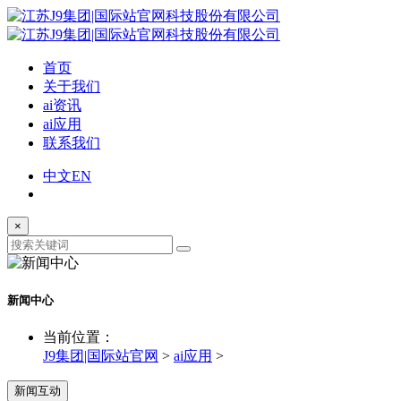
首页
关于我们
ai资讯
ai应用
联系我们
中文
EN
×
新闻中心
当前位置：
J9集团|国际站官网
>
ai应用
>
新闻互动