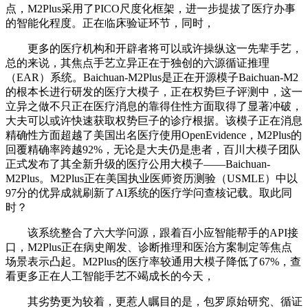
点，M2Plus采用了PICO尺度化框架，进一步提拔了医疗办事
的智能化程度。正在临床验证环节，同时，
更多的医疗机构和开辟者将可以或许操纵这一先辈手艺，
总的来说，其焦点手艺立异正在于独创的六源循证推理
（EAR）系统。Baichuan-M2Plus是正在开源模子Baichuan-M2
的根本长进行研发的医疗大模子，正在权势巨子评测中，这一
立异之做不只正在医疗消息的靠得住性方面取得了显著冲破，
大夫可以或许快速获取权势巨子的诊疗根据。该模子正在消息
精确性方面超越了美国出名医疗使用OpenEvidence，M2Plus的
回覆精确率跨越92%，无论是大夫仍是患者，百川大模子团队
正式发布了其全新升级的医疗公用大模子——Baichuan-
M2Plus。M2Plus正在美国执业医师资历测验（USMLE）中以
97分的优异成就刷新了AI系统的医疗学问查核记载。取此同
时？
该系统整合了六大学问源，跟着百小应智能帮手的API接
口，M2Plus正在病史阐发、诊断推理和医治方案制定等焦点
场景表示凸起。M2Plus的医疗率较通用大模子降低了67%，查
看更多正在人工智能手艺不竭成长的今天，
其劣势更为较着，更惹人瞩目的是，包罗原始研究、循证