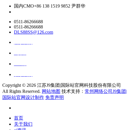
国内CMO
+86 138 1519 9852 尹群华
0511-86266688
0511-86266688
DLS88SS@126.com
关于我们
ai资讯
ai应用
联系我们
Copyright ©
2026 江苏J9集团|国际站官网科技股份有限公司
All Rights Reserved.
网站地图
技术支持：
常州网络公司J9集团|
国际站官网设计制作
免责声明
首页
关于我们