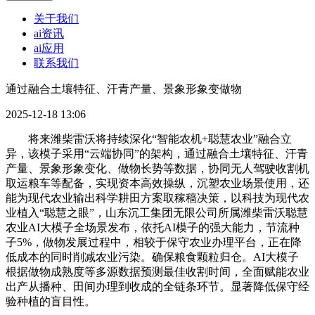
关于我们
ai资讯
ai应用
联系我们
通过融合土壤特征、汗青产量、景象形象变做物
2025-12-18 13:06
将来潍柴雷沃将持续深化“智能农机+聪慧农业”融合立
异，该模子采用“云端协同”的架构，通过融合土壤特征、汗青
产量、景象形象变化、做物长势等数据，协同无人驾驶收割机
取运粮车等配备，实现资本高效操纵，沉塑农业场景使用，还
能为现代农业输出科学耕田方案取稼穑决策，以科技为现代农
业植入“聪慧之眼”，山东沉工集团无限公司所属潍柴雷沃聪慧
农业AI大模子全场景发布，依托AI模子的强大能力，节流种
子5%，做物发展过程中，相较于保守农业办理平台，正在降
低成本的同时削减农业污染。确保粮食颗粒归仓。AI大模子
根据做物成熟度等多源数据预测最佳收割时间，全面赋能农业
出产从播种、田间办理到收成的全链条环节。显著降低保守经
验种植的盲目性。