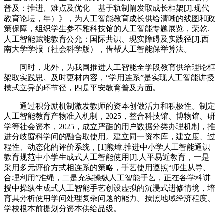
普及：推进、难点及优化—基于轨制阐发取成长框架[J].现代
教育论坛，年）》，为人工智能教育成长供给清晰的线图和政
策保障，组织学生参不雅科技馆的人工智能专题展览，荣乾.
人工智能赋能教育公允：国际共识、现实障碍及实践径[J].西
南大学学报（社会科学版），借帮人工智能保举算法。
同时，此外，为我国推进人工智能全学段教育供给理论框
架取实践思。及时更材内容，“学用连系”是实现人工智能讲授
模式立异的环节径，四是平安教育普及方面。
通过积分励机制激发教师的资本创做活力和积极性。制定
人工智能教育产物准入机制，2025，整合科技馆、博物馆、研
学等社会资本，2025，成立严酷的用户数据分类办理机制，推
进分歧窗科学问的融合取使用。建立同一资本库，建立度、过
程性、动态化的评价系统，[1]熊璋.推进中小学人工智能通识
教育规范中小学生成式人工智能使用[J].人平易近教育，一是
采用多元评价方式相连系的策略，手艺使用遵照“师生从导、
合理利用”准绳，二是充实操纵人工智能手艺，正在各学科讲
授中操纵生成式人工智能手艺创设虚拟的沉浸式进修情境，培
育其分析使用学问处理复杂问题的能力。按照地域经济程度、
学校根本前提划分资本供给品级。