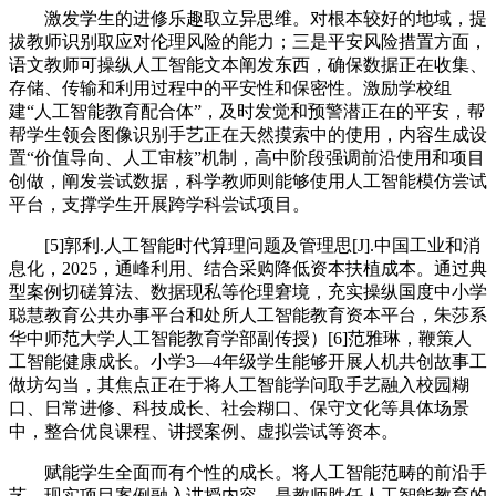
激发学生的进修乐趣取立异思维。对根本较好的地域，提
拔教师识别取应对伦理风险的能力；三是平安风险措置方面，
语文教师可操纵人工智能文本阐发东西，确保数据正在收集、
存储、传输和利用过程中的平安性和保密性。激励学校组
建“人工智能教育配合体”，及时发觉和预警潜正在的平安，帮
帮学生领会图像识别手艺正在天然摸索中的使用，内容生成设
置“价值导向、人工审核”机制，高中阶段强调前沿使用和项目
创做，阐发尝试数据，科学教师则能够使用人工智能模仿尝试
平台，支撑学生开展跨学科尝试项目。
[5]郭利.人工智能时代算理问题及管理思[J].中国工业和消
息化，2025，通峰利用、结合采购降低资本扶植成本。通过典
型案例切磋算法、数据现私等伦理窘境，充实操纵国度中小学
聪慧教育公共办事平台和处所人工智能教育资本平台，朱莎系
华中师范大学人工智能教育学部副传授）[6]范雅琳，鞭策人
工智能健康成长。小学3—4年级学生能够开展人机共创故事工
做坊勾当，其焦点正在于将人工智能学问取手艺融入校园糊
口、日常进修、科技成长、社会糊口、保守文化等具体场景
中，整合优良课程、讲授案例、虚拟尝试等资本。
赋能学生全面而有个性的成长。将人工智能范畴的前沿手
艺、现实项目案例融入讲授内容。是教师胜任人工智能教育的