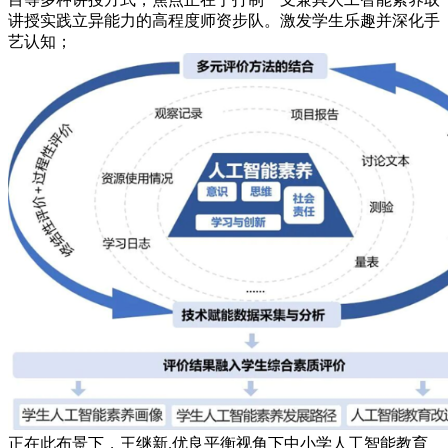
讲授实践立异能力的高程度师资步队。激发学生乐趣并深化手
艺认知；
正在此布景下，王继新.优良平衡视角下中小学人工智能教育