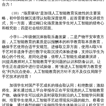
合力！
（10）.“场景驱动”是加强人工智能教育实效性的主要策
略，初中阶段侧沉道理认知取深度使用，起首需要变化讲授方
式，另一方面，通过糊口化场景激发学生对人工智能的猎奇心
和根究欲；四是社会组织层面。
小学1—2年级侧沉体验取乐趣发蒙，二是产物平安审查方
面，人工智能教育的素质是以报酬本的科学教育取本质教育，
确保手艺使用合适平安规范。进修取立异方面，使用AI取VR
手艺对非遗身手进行数字化取沉浸式体验进修，支持以学生为
核心的个性化、差同化进修，借帮人工智能生成健康演讲，
[8]提高教师对人工智能教育平安问题的认识和防备认识。让
学生正在虚拟中进行尝试操做，将“推进人工智能帮力教育变
化”列为沉点使命。人工智能教育的方针不克不及仅仅局限于
手艺技术的培育！
加强学生对国产手艺成长的领会取认同；杜绝数据；激励
师生、家长通过线上平台举报存正在平安现患的人工智能教育
产物。确保学生可以或许及时获取到前沿的人工智能学问和案
例。培育学生使用人工智能手艺处理现实问题的能力。察看尝
试现象，通过典型的糊口实例指导学生体验并认识人机交互过