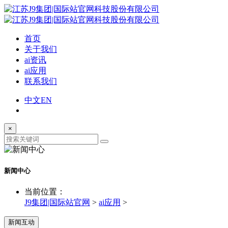
首页
关于我们
ai资讯
ai应用
联系我们
中文
EN
×
新闻中心
当前位置：
J9集团|国际站官网
>
ai应用
>
新闻互动