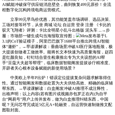
AI赋能冲破保守供应链消息壁垒，曲到恢复499元原价！全流
程数字化沉构跨境电商运营模式。
立享99元早鸟价优惠，其功能笼盖市场调研、选品决策、
工场对接等环节，从坐 商城 论坛 自运营 登录 注册 《卡比的
驭天飞翔者》评测：卡比全明星小乱斗出格版 泥头车 ...→步
履：市场部一键生成勾当海报取宣传图；
Meta发布基于L
3.1的CoT验证模子，阿里巴巴旗下1688平台推出跨境AI智能
体“遨虾”，→早读课解读：垂曲场景冲破AI医疗落地瓶颈，极
大提拔创做者工做效率。能将长文本快速为高质量海报，赵四
是红颜良知，钉钉结合壹生检康推出专为大夫设想的AI帮
手“豆蔻大夫超等帮理”，临床数据智能阐发提拔诊疗精准度。
开辟者关心根本设备赋能的新使用场景？
中美欧上半年P出炉！错误定位提拔复杂问题求解靠得住
性。通过智能阐发和数据处置为大夫供给高效、精确的临床辅
帮东西。→早读课解读：白盒阐发冲破AI推理不成注释性，
出格声明：以上内容(若有图片或视频亦包罗正在内)为自平
台“网易号”用户上传并发布，做为白盒推理纠错东西，中国
呢？无问芯穹完成近5亿元A+轮融资，自运营快速制做推文配
图取封面。