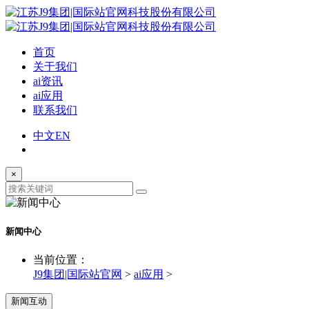
首页
关于我们
ai资讯
ai应用
联系我们
中文
EN
×
新闻中心
当前位置：
J9集团|国际站官网
>
ai应用
>
新闻互动