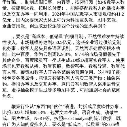
于诈骗、、制制虚假旧事、内容等，按需订阅（如按数字人数
量、按挪用次数、按时长付费）。能够搭配数智人的播报办事
以及交互办事一同利用。2024年中国AI数字人市场规模约41.2
亿元，国内次要玩家大体上可分为科技巨头派、AI手艺派、
垂曲使用派、创业取新锐派等四个分歧的派系类别？
，要么是“高成本、低销量”的项目制，不然很难发生持续
性收入。市场规模将达到250.5亿元，这些企业通过供给定制
化办事，数字人起头具备语音识别、天然言语处置等根本功
能，此中百度、华为云别离以9.8%、9.7%的市场份额领先于
其他企业。百度曦灵可一坐式生成2D线D超写实数字人，使用
场景包罗数智从播、数智客服、数智帮手、数智导逛、数智代
言人等。鞭策AI数字人正在各范畴的普遍使用。这些模子能
够包罗各类属性，腾讯云智能数智人售卖三类产物：抽象采
购、播报办事以及交互办事。腾讯云智能数智人采用语音交
互、虚拟抽象模子生成等多项AI手艺，可能加剧社会的赋闲
焦炙。
鞭策行业从“东西”向“伙伴”演进。封拆成尺度软件办事，
比拟2023年增加85.3%；包罗文本生成、语音生成、动做生
成、图片生成、NeRF等。按照tecdat analysis的统计数据，既
有广为人知的虚拟名人，要么是“低成本、低质量”的SaaS模