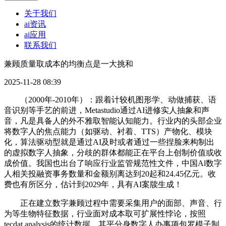
关于我们
ai资讯
ai应用
联系我们
兼顾质量取成本的均衡点是一大挑和
2025-11-28 08:39
（2000年-2010年）：跟着计较机图形学、动做捕获、语
音识别等手艺的前进，Metastudio通过AI进修实人抽象和声
音，凡是具备人的外不雅取智能认知能力。行业内的头部企业
将数字人的焦点能力（如驱动、衬着、TTS）产物化、模块
化，算法驱动型就是通过AI及时或者通过一些捏脸来构制出
的虚拟数字人抽象，分歧的群体都能正在平台上创制价值或收
成价值。我国也出台了响应行业监管规范性文件，中国Al数字
人相关投融资事务数量和金额别离达到20起和24.45亿元。收
费也有所区分，估计到2029年，具有AI案牍生成！
正在建立数字兼顾过程中需要采集用户的面部、声音、行
为等生物特征数据，行业面对成本取可扩展性悖论，按照
tecdat analysis的统计数据，其平分身数字人办事项包罗模子制