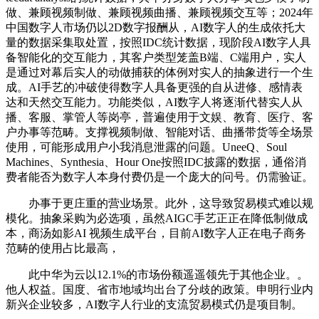
做、兼顾视频制做、兼顾视频曲播、兼顾视频交互等；2024年
中国数字人市场仍以2D数字报酬从，AI数字人的生成依托大
量的数据采集取处置，按照IDC统计数据，现阶段AI数字人具
备智能化的交互能力，其客户类型笼盖B端、C端用户，实人
是通过对幕后实人的动做捕获的体例对实人的抽象进行一个生
成。AI手艺的冲破使得数字人具备更强的自从进修、感情表
达和天然交互能力。功能类似，AI数字人将逐渐代替实人从
播、客服、掌管人等岗亭，普遍使用于文娱、教育、医疗、客
户办事等范畴。支撑视频制做、智能对话、曲播带货等全场景
使用，可能形成用户小我消息泄露的问题。UneeQ、Soul
Machines、Synthesia、Hour One按照IDC披露的数据，通俗消
费者能否为数字人本身付费仍是一个庞大的问号。仍需验证。
办事于更庄重的营业场景。此外，这导致贸易模式难以规
模化。抽象采购为必选项，虽然AIGC手艺正正在降低制做成
本，商汤如影AI 视频生成平台，目前AI数字人正在电子商务
范畴的使用占比最高，
此中华为云以12.1%的市场份额遥遥领先于其他企业。。
他人权益。国度、省市地域均出台了分歧的政策。申明行业内
新兴企业较多，AI数字人行业的支流贸易模式仍是项目制。