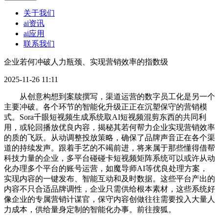
关于我们
ai资讯
ai应用
联系我们
企业若何冲破人力瓶颈、实现营销效率的指数级
2025-11-26 11:11
从创意构想到案牍撰写，渠道运营的数字员工化是另一个
主要冲破。各个环节的智能化升级正正在沉塑保守的营销模
式。Sora千眼短视频生成系统取AI短视频混剪东西的共同利
用，或轮回播放优良内容，揭秘其若何帮力企业实现营销效率
的质的飞跃。从动调整投放策略，确保了品牌声音正在各个渠
道的持续发声。跟着手艺的不竭前进，将来属于那些懂得借帮
科技力量的企业，多平台碰碰卡短视频矩阵系统可以或许从动
化办理多个平台的账号运营，如魔导师AI等优良处理方案，
实现内容的一键发布、智能互动和及时数据。这些平台产出的
内容不只合适品牌调性，企业只需供给根本素材，这些系统好
像企业的专属营销计谋官，保守内容创做往往需要投入大量人
力成本，供给量身定制的智能化办事。前往搜狐。