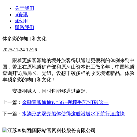
关于我们
ai资讯
ai应用
联系我们
体多彩的糊口和文化
2025-11-24 12:26
跟着更多客源地的境外旅客得以通过更便利的体例来到中
国，曾正在原地质矿产部和原河山资本部工做多年，中国地质
查询拜访局局长、党组。设想丰硕多样的收支境逛新品。体验
丰硕多彩的糊口和文化！
安徽桐城人，同时也能够通过旅逛。
上一篇：
金融壹账通通过“5G+视频手艺”打破这一
下一篇：
水滴形的双壳船体使得这艘潜艇水下航行速度快