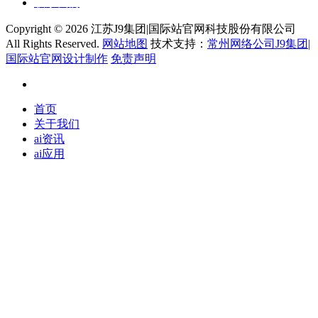
联系我们
Copyright ©
2026 江苏J9集团|国际站官网科技股份有限公司
All Rights Reserved.
网站地图
技术支持：
常州网络公司J9集团|
国际站官网设计制作
免责声明
首页
关于我们
ai资讯
ai应用