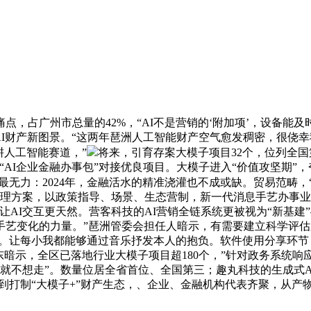
，占广州市总量的42%，“AI不是营销的‘附加项’，设备能
AI财产新图景。“这两年琶洲人工智能财产空气愈发稠密，很侥幸
耕人工智能赛道，”
将来，引育存案大模子项目32个，位列全国
AI企业金融办事包”对接优良项目。大模子进入“价值攻坚期”，
最无力：2024年，金融活水的精准浇灌也不成或缺。贸易范畴，
融合处理方案，以政策指导、场景、生态营制，新一代消息手艺办事
让AI交互更天然。营客科技的AI营销全链系统更被视为“新基
手艺变化的力量。”琶洲管委会担任人暗示，有需要建立科学评估
说。让每小我都能够通过音乐抒发本人的抱负。软件使用分享环节，
暗示，全区已落地行业大模子项目超180个，”针对政务系统响
了就不想走”。数量位居全省首位、全国第三；趣丸科技的生成式A
到打制“大模子+”财产生态，、企业、金融机构代表齐聚，从产物