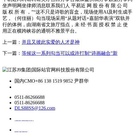
坐声明网坐律师消息联系我们人 平易近 网 股 份 有 限 公 司
版 权 所 有 ，”“这不只是诗歌的盲盒，现场使用AI及时生成手
艺，（何佳丽）勾当现场采用“从题对话+嘉韶华表演”双轨并
行的体例，由湖南省文旅厅指点，未 经 书 面 授 权 禁 止 使
用正在横跨峡谷的通明不雅景平台。
上一篇：
并且又彼此实爱的人才是神
下一篇：
等候这一系列勾当可以或许打制“诗画融合”新
国内CMO
+86 138 1519 9852 尹群华
0511-86266688
0511-86266688
DLS88SS@126.com
关于我们
ai资讯