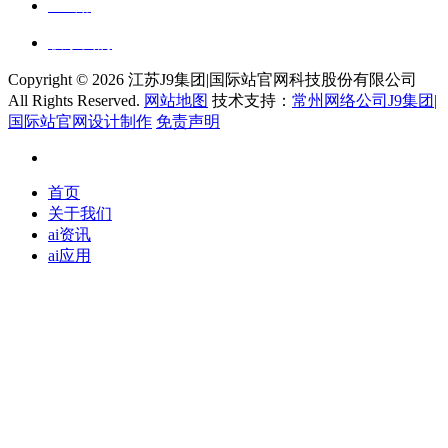
ai应用
联系我们
Copyright ©
2026 江苏J9集团|国际站官网科技股份有限公司
All Rights Reserved.
网站地图
技术支持：
常州网络公司J9集团|
国际站官网设计制作
免责声明
首页
关于我们
ai资讯
ai应用