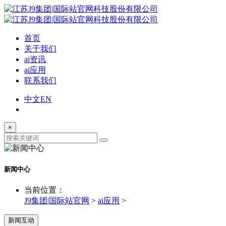
首页
关于我们
ai资讯
ai应用
联系我们
中文
EN
×
新闻中心
当前位置：
J9集团|国际站官网
>
ai应用
>
新闻互动